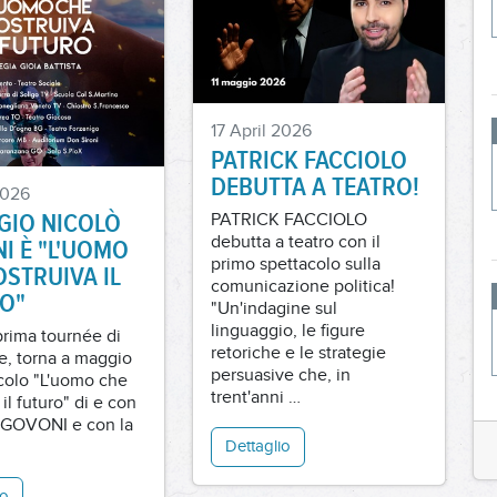
17 April 2026
PATRICK FACCIOLO
DEBUTTA A TEATRO!
2026
GIO NICOLÒ
PATRICK FACCIOLO
debutta a teatro con il
I È "L'UOMO
primo spettacolo sulla
OSTRUIVA IL
comunicazione politica!
O"
"Un'indagine sul
linguaggio, le figure
prima tournée di
retoriche e le strategie
, torna a maggio
persuasive che, in
acolo "L'uomo che
trent'anni …
 il futuro" di e con
 GOVONI e con la
Dettaglio
io