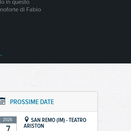
uomini del terzo
PROSSIME DATE
SAN REMO (IM) - TEATRO
2026
ARISTON
7
FRANCESCO
AUG