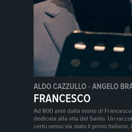
FABIO CANINO
IL BRUTTO ANATRO
Chi di noi non si è mai sentito almeno
Christian Andersen non è mai stata att
ritocchini e di Instagram, del terrore 