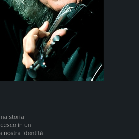
e di Hans
one estetica, dei
aure fomentate