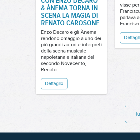
& ÀNEMA TORNA IN
Franciscu
SCENA LA MAGIA DI
parlava ag
RENATO CAROSONE
Francisc
Enzo Decaro e gli Ànema
Dettagl
rendono omaggio a uno dei
più grandi autori e interpreti
della scena musicale
napoletana e italiana del
secondo Novecento,
Renato …
Dettaglio
Tu