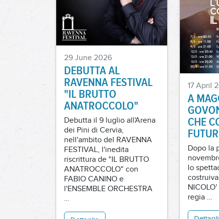
29 June 2026
DEBUTTA AL
RAVENNA FESTIVAL
17 April 
"IL BRUTTO
A MAG
ANATROCCOLO"
GOVON
CHE C
Debutta il 9 luglio all'Arena
dei Pini di Cervia,
FUTUR
nell'ambito del RAVENNA
Dopo la 
FESTIVAL, l'inedita
novembre
riscrittura de "IL BRUTTO
lo spett
ANATROCCOLO" con
costruiva
FABIO CANINO e
NICOLO'
l'ENSEMBLE ORCHESTRA
regia …
…
Dettagl
Dettaglio