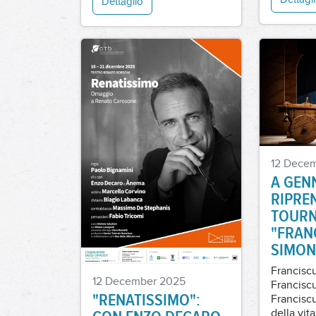
12 Dece
A GEN
RIPRE
TOURN
"FRAN
SIMON
Franciscu
12 December 2025
Franciscu
"RENATISSIMO":
Franciscu
della vit
CON ENZO DECARO
visse pe