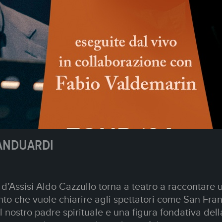
CCOLO
 una volta un brutto anatroccolo? La fiaba immortal
uale come oggi! Nell'era della ricerca della perfezi
di non essere accettati, del bullismo feroce, delle p