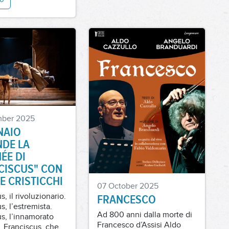
mber 2025
NAIO
NDE LA
ÉE DI
CISCUS" CON
E CRISTICCHI
07 October 2025
s, il rivoluzionario.
FRANCESCO
s, l’estremista.
Ad 800 anni dalla morte di
s, l’innamorato
Francesco d’Assisi Aldo
a. Franciscus, che
Cazzullo torna a teatro a
r un sogno.