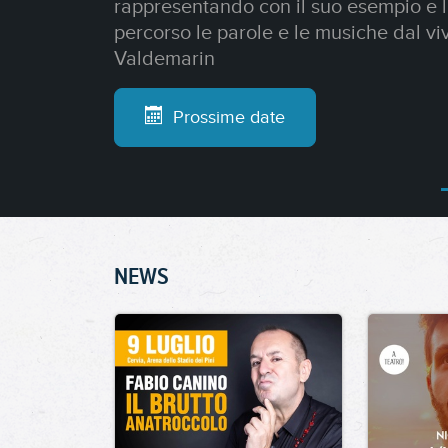
verso ogni “diverso”, questo apologo 
millennio.
Prossime date
NEWS